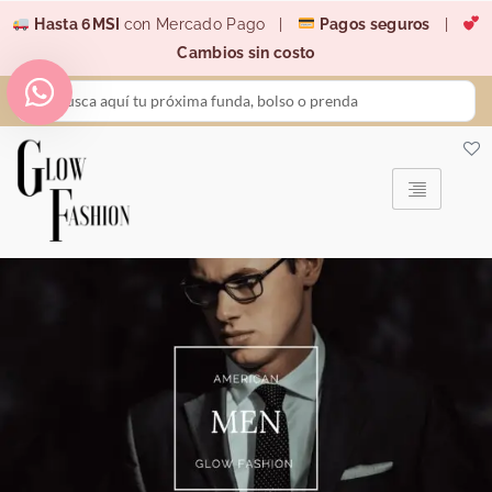
Ir
Hasta 6MSI
con Mercado Pago |
Pagos seguros
|
al
Cambios sin costo
contenido
Search
...