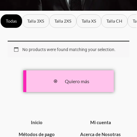
Todas
Talla 3XS
Talla 2XS
Talla XS
Talla CH
Ta
No products were found matching your selection.
Quiero más
Inicio
Mi cuenta
Métodos de pago
Acerca de Nosotras