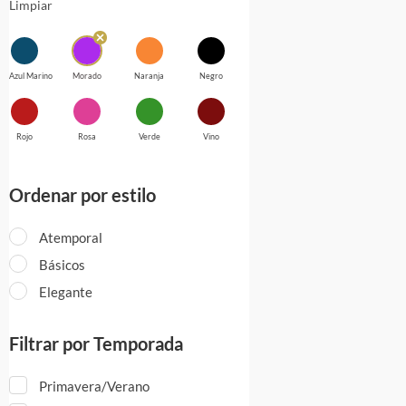
Limpiar
Azul Marino
Morado
Naranja
Negro
Rojo
Rosa
Verde
Vino
Ordenar por estilo
Atemporal
Básicos
Elegante
Filtrar por Temporada
Primavera/Verano