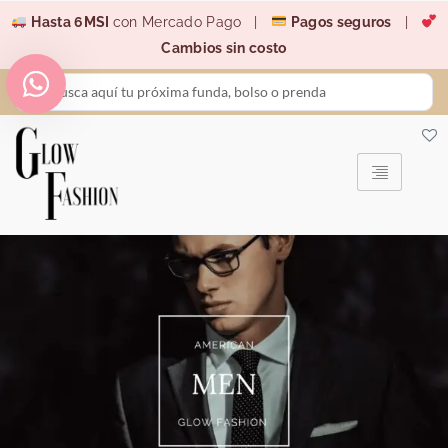
Ir
Hasta 6MSI
con Mercado Pago |
Pagos seguros
|
al
Cambios sin costo
contenido
Search
...