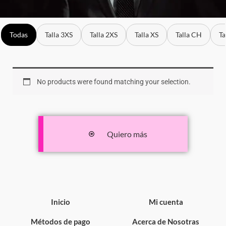
Todas
Talla 3XS
Talla 2XS
Talla XS
Talla CH
Ta
No products were found matching your selection.
Quiero más
Inicio
Mi cuenta
Métodos de pago
Acerca de Nosotras