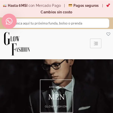
Ir
Hasta 6MSI
con Mercado Pago |
Pagos seguros
|
al
Cambios sin costo
contenido
Search
...