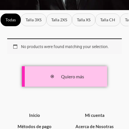
Todas
Talla 3XS
Talla 2XS
Talla XS
Talla CH
Ta
No products were found matching your selection.
Quiero más
Inicio
Mi cuenta
Métodos de pago
Acerca de Nosotras