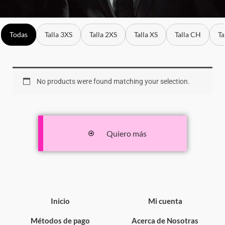
Todas
Talla 3XS
Talla 2XS
Talla XS
Talla CH
Ta
No products were found matching your selection.
Quiero más
Inicio
Mi cuenta
Métodos de pago
Acerca de Nosotras