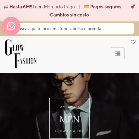
Ir
Hasta 6MSI
con Mercado Pago |
Pagos seguros
|
al
Cambios sin costo
contenido
Search
...