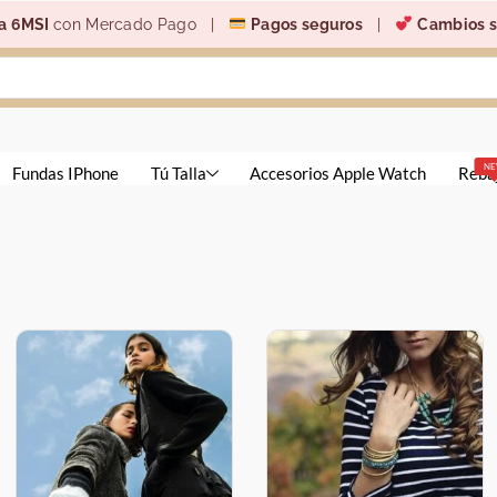
a 6MSI
con Mercado Pago |
Pagos seguros
|
Cambios s
N
Fundas IPhone
Tú Talla
Accesorios Apple Watch
Reba