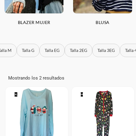
BLAZER MUJER
BLUSA
Talla M
Talla G
Talla EG
Talla 2EG
Talla 3EG
Talla
Mostrando los 2 resultados
XL
M