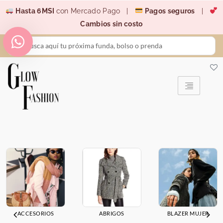
Ir
Hasta 6MSI
con Mercado Pago |
Pagos seguros
|
al
Cambios sin costo
contenido
Search
...
ACCESORIOS
ABRIGOS
BLAZER MUJER