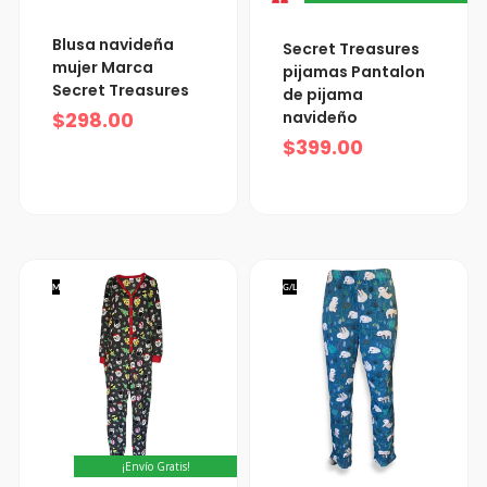
Blusa navideña
Secret Treasures
mujer Marca
pijamas Pantalon
Secret Treasures
de pijama
navideño
$
298.00
$
399.00
M
G/L
¡Envío Gratis!