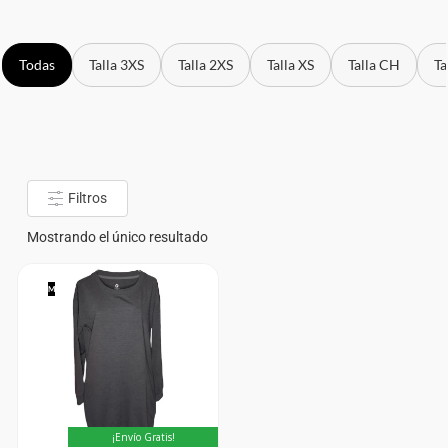
Todas
Talla 3XS
Talla 2XS
Talla XS
Talla CH
Ta
Filtros
Mostrando el único resultado
M
¡Envío Gratis!