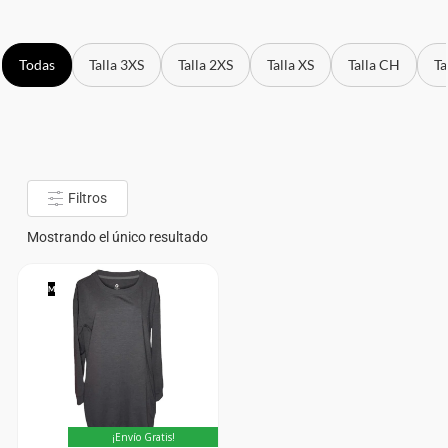
Todas
Talla 3XS
Talla 2XS
Talla XS
Talla CH
Ta
Filtros
Mostrando el único resultado
M
¡Envío Gratis!