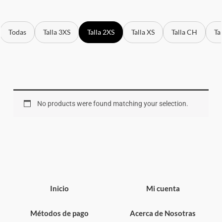
Todas
Talla 3XS
Talla 2XS
Talla XS
Talla CH
Ta
No products were found matching your selection.
Inicio
Mi cuenta
Métodos de pago
Acerca de Nosotras