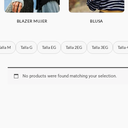
BLAZER MUJER
BLUSA
Talla M
Talla G
Talla EG
Talla 2EG
Talla 3EG
Talla
No products were found matching your selection.