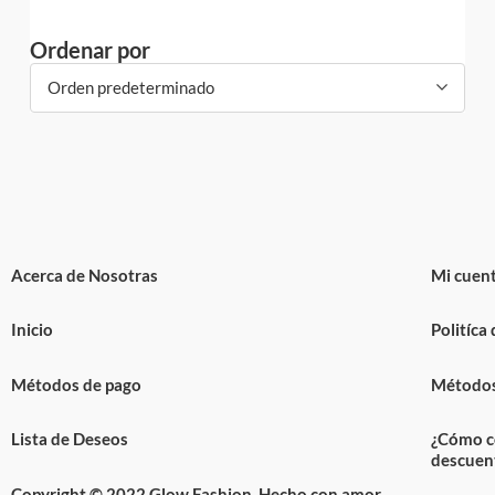
Ordenar por
Orden predeterminado
Acerca de Nosotras
Mi cuen
Inicio
Politíca
Métodos de pago
Métodos
Lista de Deseos
¿Cómo c
descuen
Copyright © 2022 Glow Fashion. Hecho con amor