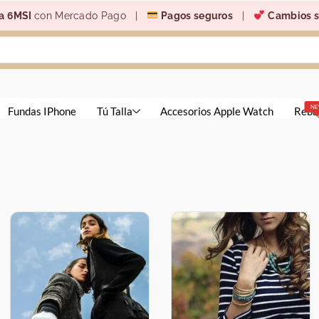
a 6MSI
con Mercado Pago |
Pagos seguros
|
Cambios s
N
Fundas IPhone
Tú Talla
Accesorios Apple Watch
Reba