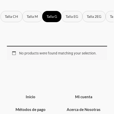
Talla CH
Talla M
Talla G
Talla EG
Talla 2EG
Ta
No products were found matching your selection.
Inicio
Mi cuenta
Métodos de pago
Acerca de Nosotras