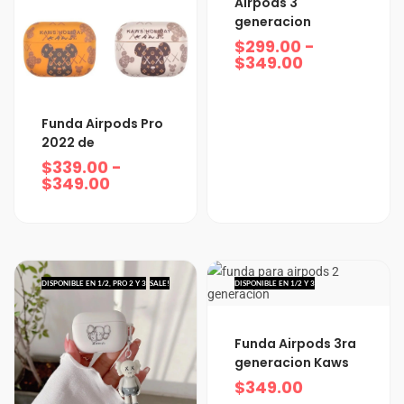
Airpods 3
precios:
generacion
desde
$299.00
$
299.00
-
hasta
$
349.00
$349.00
Rango
Funda Airpods Pro
de
2022 de
precios:
$
339.00
-
desde
$
349.00
$339.00
hasta
$349.00
DISPONIBLE EN 1/2, PRO 2 Y 3
SALE!
DISPONIBLE EN 1/2 Y 3
Funda Airpods 3ra
generacion Kaws
$
349.00