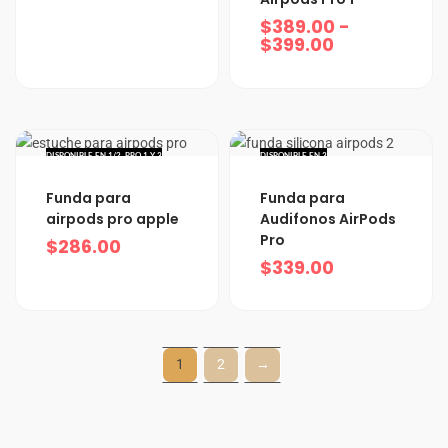
precios:
$
389.00
-
desde
$
399.00
$389.00
hasta
$399.00
DISPONIBLE EN 1/2, PRO 1 Y 3
DISPONIBLE EN 3
Funda para
Funda para
airpods pro apple
Audifonos AirPods
Pro
$
286.00
$
339.00
1
2
→