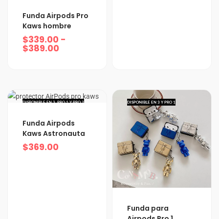
Rango
Funda Airpods Pro
de
Kaws hombre
precios:
$
339.00
-
desde
$
389.00
$339.00
hasta
$389.00
DISPONIBLE EN 3, PRO 1 Y PRO 2
DISPONIBLE EN 3 Y PRO 1
Funda Airpods
Kaws Astronauta
$
369.00
Rango
Funda para
de
Airpods Pro 1