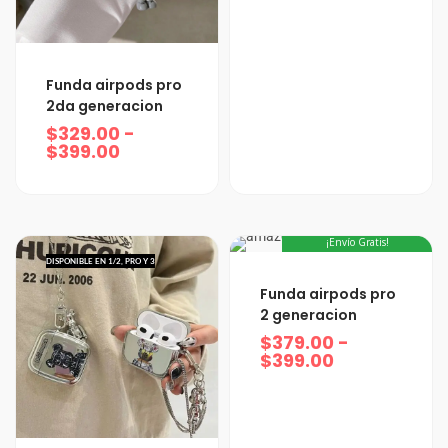
Rango
Funda airpods pro
de
2da generacion
precios:
$
329.00
-
desde
$
399.00
$329.00
hasta
$399.00
¡Envío Gratis!
DISPONIBLE EN 1/2, PRO Y 3
Rango
Funda airpods pro
de
2 generacion
precios:
$
379.00
-
desde
$
399.00
$379.00
hasta
$399.00