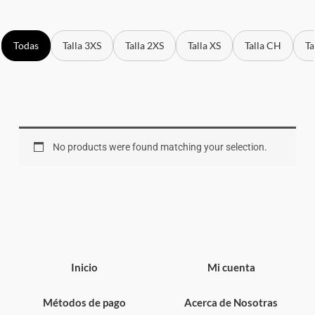
Todas
Talla 3XS
Talla 2XS
Talla XS
Talla CH
Ta
No products were found matching your selection.
Inicio
Mi cuenta
Métodos de pago
Acerca de Nosotras