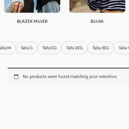
BLAZER MUJER
BLUSA
Talla M
Talla G
Talla EG
Talla 2EG
Talla 3EG
Talla
No products were found matching your selection.