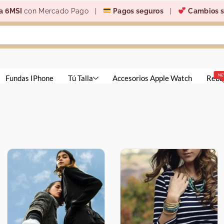
a 6MSI
con Mercado Pago |
Pagos seguros
|
Cambios s
N
Fundas IPhone
Tú Talla
Accesorios Apple Watch
Reba