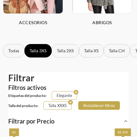
ACCESORIOS
ABRIGOS
Todas
Talla 3XS
Talla 2XS
Talla XS
Talla CH
Filtrar
Filtros activos
Elegante
Etiquetas del producto:
Talla XXXS
Restablecer filtros
Talla del producto:
Filtrar por Precio
$0
$6,509