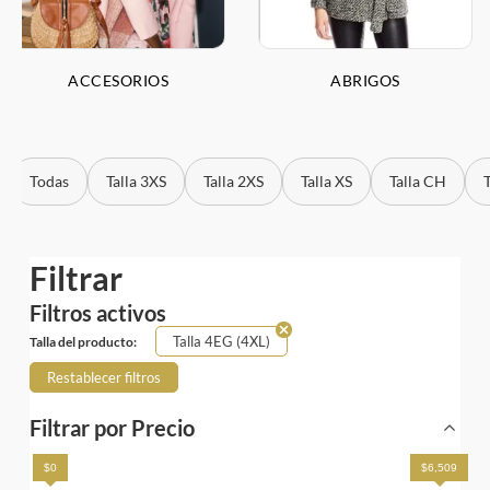
ACCESORIOS
ABRIGOS
Todas
Talla 3XS
Talla 2XS
Talla XS
Talla CH
Tall
Filtrar
Filtros activos
Talla 4EG (4XL)
Talla del producto:
Restablecer filtros
Filtrar por Precio
$0
$6,509