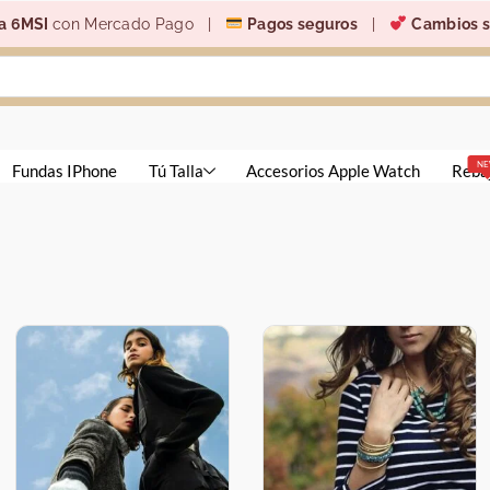
6MSI
con Mercado Pago |
Pagos seguros
|
Cambios sin 
NEW
undas IPhone
Tú Talla
Accesorios Apple Watch
Rebajas