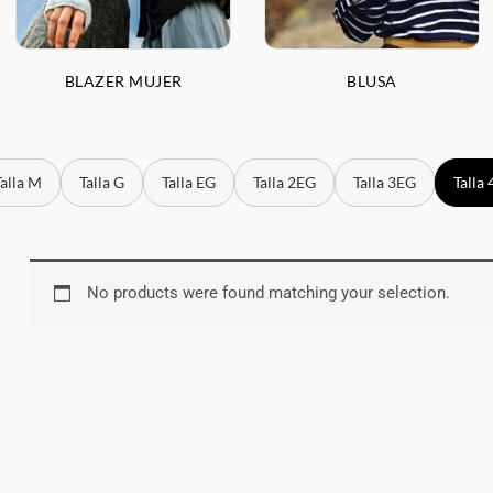
BLAZER MUJER
BLUSA
a M
Talla G
Talla EG
Talla 2EG
Talla 3EG
Talla 4E
No products were found matching your selection.