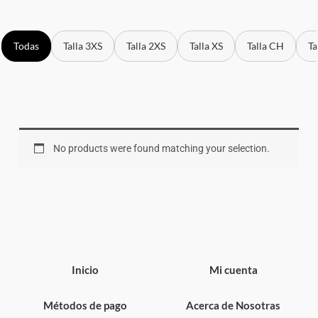
Todas
Talla 3XS
Talla 2XS
Talla XS
Talla CH
Ta
No products were found matching your selection.
Inicio
Mi cuenta
Métodos de pago
Acerca de Nosotras