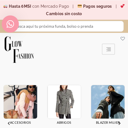
Ir
Hasta 6MSI
con Mercado Pago |
Pagos seguros
|
al
Cambios sin costo
contenido
Search
...
ACCESORIOS
ABRIGOS
BLAZER MUJER