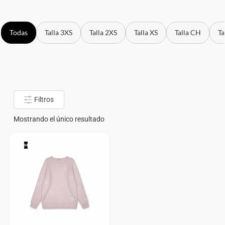
Todas
Talla 3XS
Talla 2XS
Talla XS
Talla CH
Ta
Filtros
Mostrando el único resultado
M