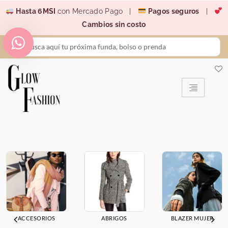
Ir
Hasta 6MSI
con Mercado Pago |
Pagos seguros
|
al
Cambios sin costo
contenido
Search
...
ACCESORIOS
ABRIGOS
BLAZER MUJER