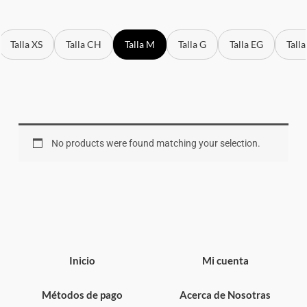
Talla XS
Talla CH
Talla M
Talla G
Talla EG
Tall
No products were found matching your selection.
Inicio
Mi cuenta
Métodos de pago
Acerca de Nosotras