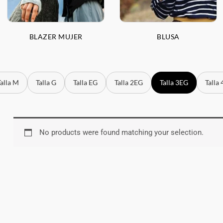
BLAZER MUJER
BLUSA
a M
Talla G
Talla EG
Talla 2EG
Talla 3EG
Talla 4E
No products were found matching your selection.