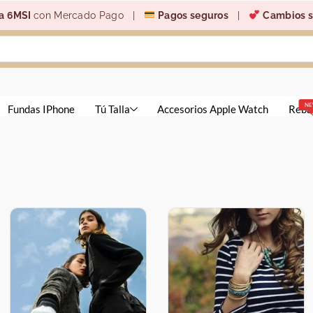
6MSI
con Mercado Pago |
Pagos seguros
|
Cambios sin 
NEW
undas IPhone
Tú Talla
Accesorios Apple Watch
Rebajas