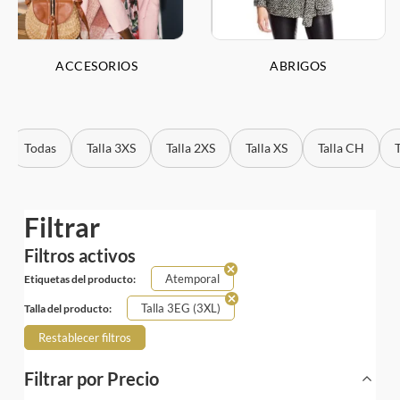
ACCESORIOS
ABRIGOS
Todas
Talla 3XS
Talla 2XS
Talla XS
Talla CH
Tall
Filtrar
Filtros activos
Atemporal
Etiquetas del producto:
Talla 3EG (3XL)
Talla del producto:
Restablecer filtros
Filtrar por Precio