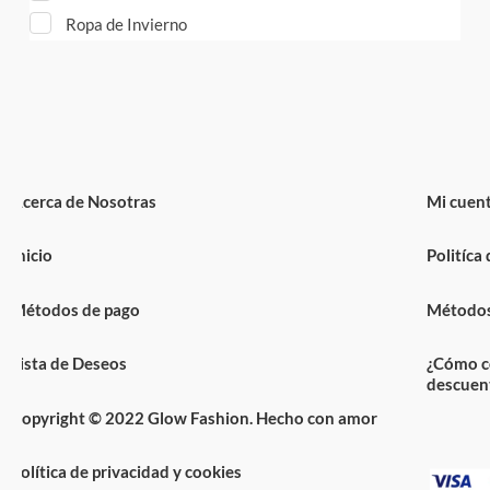
Ropa de Invierno
cerca de Nosotras
Mi cuenta
nicio
Politíca de
étodos de pago
Métodos de
ista de Deseos
¿Cómo comp
descuento?
opyright © 2022 Glow Fashion. Hecho con amor
olítica de privacidad y cookies