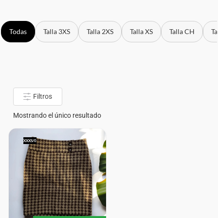
Todas
Talla 3XS
Talla 2XS
Talla XS
Talla CH
Ta
Filtros
Mostrando el único resultado
XXXS/0