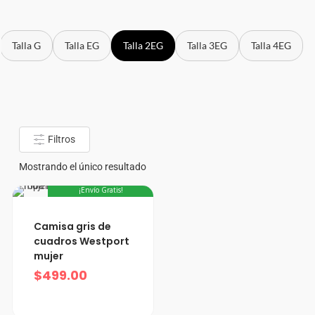
Talla G
Talla EG
Talla 2EG
Talla 3EG
Talla 4EG
Filtros
Mostrando el único resultado
¡Envío Gratis!
2XL
Camisa gris de
cuadros Westport
mujer
$
499.00