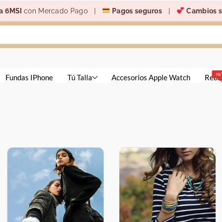
a 6MSI
con Mercado Pago |
Pagos seguros
|
Cambios s
N
Fundas IPhone
Tú Talla
Accesorios Apple Watch
Reba