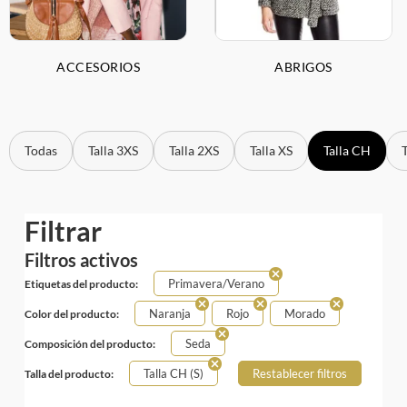
ACCESORIOS
ABRIGOS
Todas
Talla 3XS
Talla 2XS
Talla XS
Talla CH
Filtrar
Filtros activos
Primavera/Verano
Etiquetas del producto:
Naranja
Rojo
Morado
Color del producto:
Seda
Composición del producto:
Talla CH (S)
Restablecer filtros
Talla del producto: