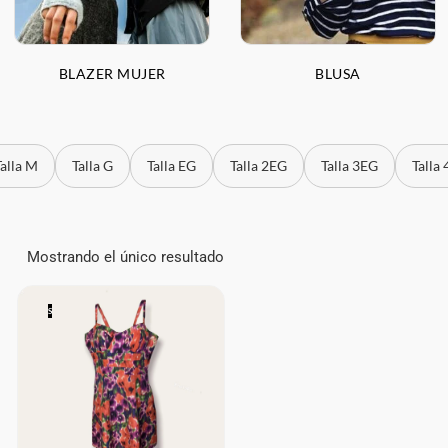
BLAZER MUJER
BLUSA
Talla M
Talla G
Talla EG
Talla 2EG
Talla 3EG
Talla
Mostrando el único resultado
S