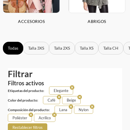
ACCESORIOS
ABRIGOS
Todas
Talla 3XS
Talla 2XS
Talla XS
Talla CH
Filtrar
Filtros activos
Elegante
Etiquetas del producto:
Café
Beige
Color del producto:
Lana
Nylon
Composición del producto:
Poliéster
Acrílico
Restablecer filtros