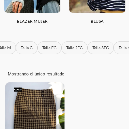
BLAZER MUJER
BLUSA
Talla M
Talla G
Talla EG
Talla 2EG
Talla 3EG
Talla
Mostrando el único resultado
XXXS/0