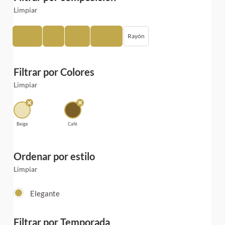
Limpiar
Acrílico
Lana
Nylon
Poliéster
Rayón
Filtrar por Colores
Limpiar
Beige
Café
Ordenar por estilo
Limpiar
Elegante
Filtrar por Temporada