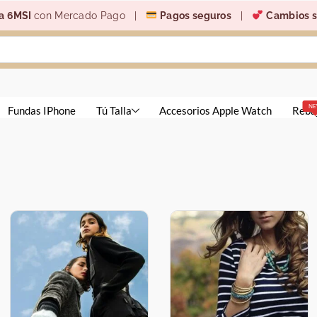
a 6MSI
con Mercado Pago |
Pagos seguros
|
Cambios s
N
Fundas IPhone
Tú Talla
Accesorios Apple Watch
Reba