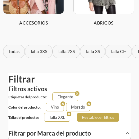
ACCESORIOS
ABRIGOS
Todas
Talla 3XS
Talla 2XS
Talla XS
Talla CH
Filtrar
Filtros activos
Elegante
Etiquetas del producto:
Vino
Morado
Color del producto:
Talla XXL
Restablecer filtros
Talla del producto:
Filtrar por Marca del producto