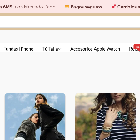
a 6MSI
con Mercado Pago |
Pagos seguros
|
Cambios s
N
Fundas IPhone
Tú Talla
Accesorios Apple Watch
Reba