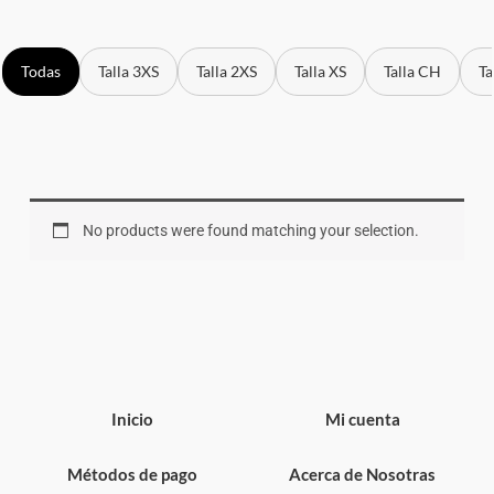
Todas
Talla 3XS
Talla 2XS
Talla XS
Talla CH
Ta
No products were found matching your selection.
Inicio
Mi cuenta
Métodos de pago
Acerca de Nosotras