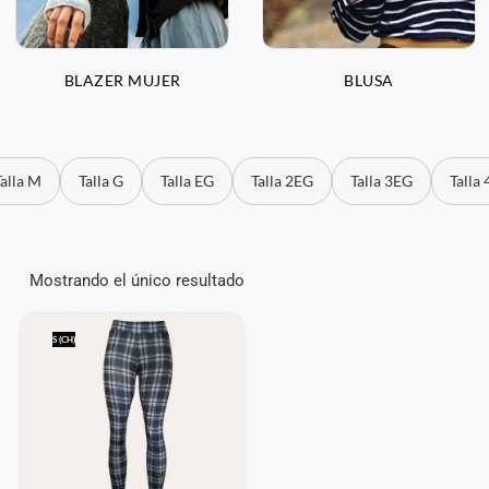
BLAZER MUJER
BLUSA
Talla M
Talla G
Talla EG
Talla 2EG
Talla 3EG
Talla
Mostrando el único resultado
S (CH)