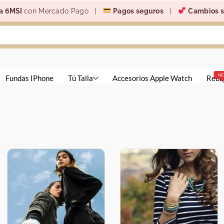
a 6MSI
con Mercado Pago |
Pagos seguros
|
Cambios s
N
Fundas IPhone
Tú Talla
Accesorios Apple Watch
Reba