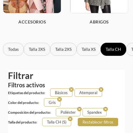
ACCESORIOS
ABRIGOS
Todas
Talla 3XS
Talla 2XS
Talla XS
Talla CH
Filtrar
Filtros activos
Básicos
Atemporal
Etiquetas del producto:
Gris
Color del producto:
Poliéster
Spandex
Composición del producto:
Talla CH (S)
Restablecer filtros
Talla del producto: