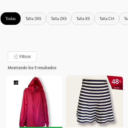
Todas
Talla 3XS
Talla 2XS
Talla XS
Talla CH
Ta
Filtros
Mostrando los 5 resultados
48
%
L (G)
DESC