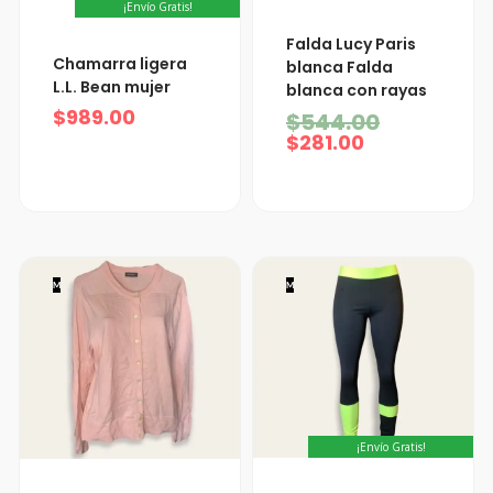
¡Envío Gratis!
El
El
Falda Lucy Paris
precio
precio
Chamarra ligera
blanca Falda
actual
original
L.L. Bean mujer
blanca con rayas
es:
era:
$
989.00
$281.00.
$544.00.
$
544.00
$
281.00
M
M
¡Envío Gratis!