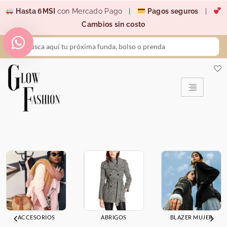
Ir
Hasta 6MSI
con Mercado Pago |
Pagos seguros
|
al
Cambios sin costo
contenido
Search
...
ACCESORIOS
ABRIGOS
BLAZER MUJER