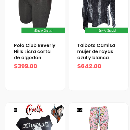
¡Envío Gratis!
¡Envío Gratis!
Polo Club Beverly
Talbots Camisa
Hills Licra corta
mujer de rayas
de algodón
azul y blanca
$
399.00
$
642.00
CH
CH/S