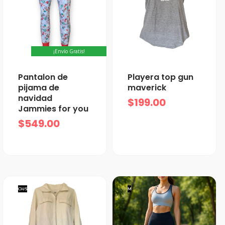
¡Envío Gratis!
Pantalon de
Playera top gun
pijama de
maverick
navidad
$
199.00
Jammies for you
$
549.00
CH/S
M