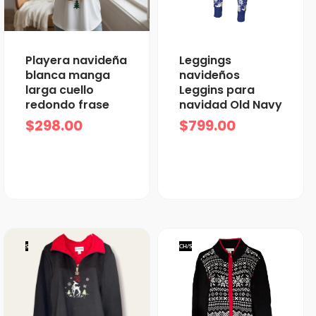
Playera navideña
Leggings
blanca manga
navideños
larga cuello
Leggins para
redondo frase
navidad Old Navy
$
298.00
$
799.00
S
CH/S