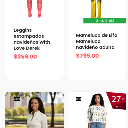
¡Envío Gratis!
Leggins
Mameluco de Elfo
estampados
Mameluco
navideños With
navideño adulto
Love Derek
$
799.00
$
359.00
27
%
S (CH)
CH/S
DESC