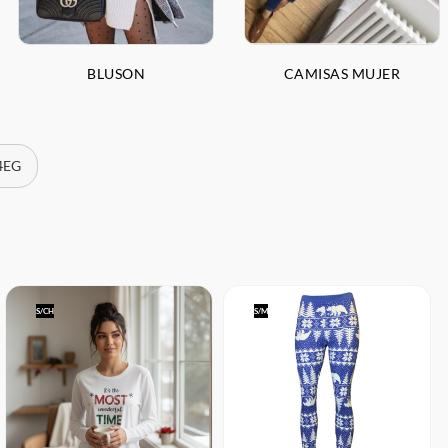
BLUSON
CAMISAS MUJER
 4EG
S/CH
S/M