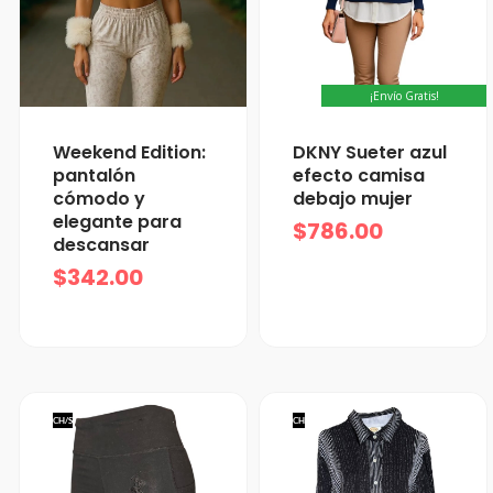
¡Envío Gratis!
Weekend Edition:
DKNY Sueter azul
pantalón
efecto camisa
cómodo y
debajo mujer
elegante para
$
786.00
descansar
$
342.00
CH/S
CH