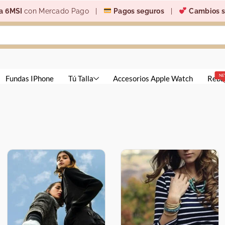
a 6MSI
con Mercado Pago |
Pagos seguros
|
Cambios s
N
Fundas IPhone
Tú Talla
Accesorios Apple Watch
Reba