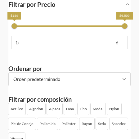
Filtrar por Precio
$144
$6,509
Ordenar por
Orden predeterminado
Filtrar por composición
Acrílico
Algodón
Alpaca
Lana
Lino
Modal
Nylon
Piel de Conejo
Poliamida
Poliéster
Rayón
Seda
Spandex
Viscosa