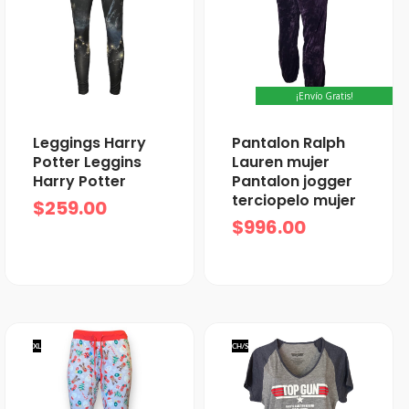
¡Envío Gratis!
Leggings Harry
Pantalon Ralph
Potter Leggins
Lauren mujer
Harry Potter
Pantalon jogger
terciopelo mujer
$
259.00
$
996.00
XL
CH/S