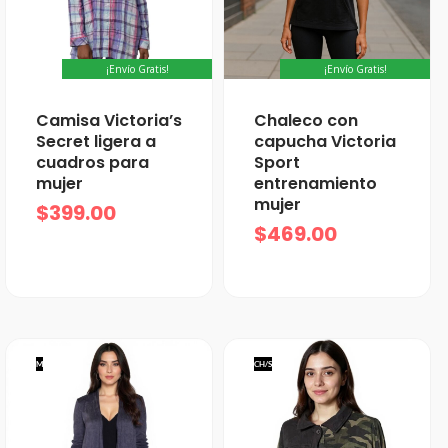
¡Envío Gratis!
¡Envío Gratis!
Camisa Victoria’s
Chaleco con
Secret ligera a
capucha Victoria
cuadros para
Sport
mujer
entrenamiento
mujer
$
399.00
$
469.00
M
CH/S