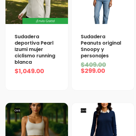
¡Envío Gratis!
El
El
Sudadera
Sudadera
precio
precio
deportiva Pearl
Peanuts original
actual
original
Izumi mujer
Snoopy y
es:
era:
ciclismo running
personajes
$299.00.
$409.00.
blanca
$
409.00
$
299.00
$
1,049.00
CH/S
CH/S