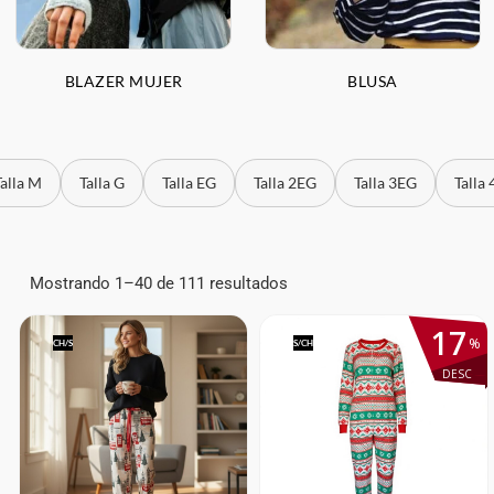
BLAZER MUJER
BLUSA
Talla M
Talla G
Talla EG
Talla 2EG
Talla 3EG
Talla
Mostrando 1–40 de 111 resultados
17
%
CH/S
S/CH
DESC