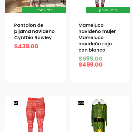
¡Envío Gratis!
¡Envío Gratis!
El
El
Pantalon de
Mameluco
precio
precio
pijama navideño
navideño mujer
actual
original
Cynthia Rowley
Mameluco
es:
era:
navideño rojo
$
439.00
$499.00.
$599.00.
con blanco
$
599.00
$
499.00
S/M
S/CH