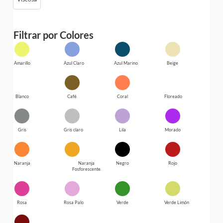
Filtrar por Colores
Amarillo
Azul Claro
Azul Marino
Beige
Blanco
Café
Coral
Floreado
Gris
Gris claro
Lila
Morado
Naranja
Naranja
Negro
Rojo
Fosforescente
Rosa
Rosa Palo
Verde
Verde Limón