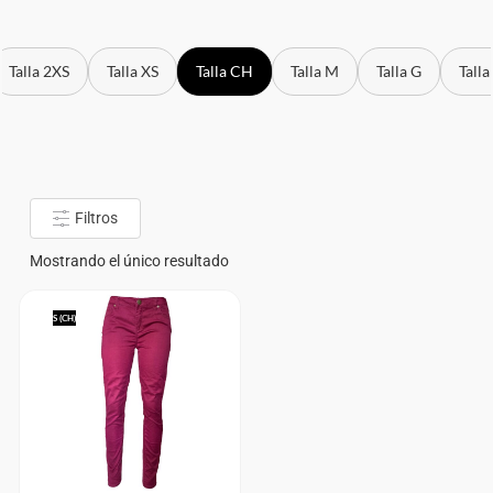
Talla 2XS
Talla XS
Talla CH
Talla M
Talla G
Talla
Filtros
Mostrando el único resultado
S (CH)