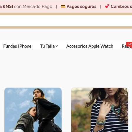
a 6MSI
con Mercado Pago |
Pagos seguros
|
Cambios s
N
Fundas IPhone
Tú Talla
Accesorios Apple Watch
Reba