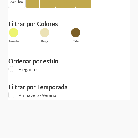
Acrílico
Lana
Nylon
Poliéster
Rayón
Filtrar por Colores
Amarillo
Beige
Café
Ordenar por estilo
Elegante
Filtrar por Temporada
Primavera/Verano