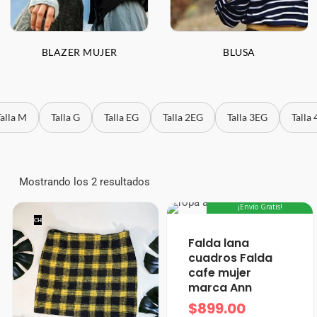
BLAZER MUJER
BLUSA
Talla M
Talla G
Talla EG
Talla 2EG
Talla 3EG
Talla
Mostrando los 2 resultados
¡Envío Gratis!
CH
XXXS/0
Falda lana
cuadros Falda
cafe mujer
marca Ann
$
899.00