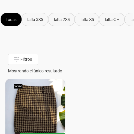
Todas
Talla 3XS
Talla 2XS
Talla XS
Talla CH
Ta
Filtros
Mostrando el único resultado
XXXS/0