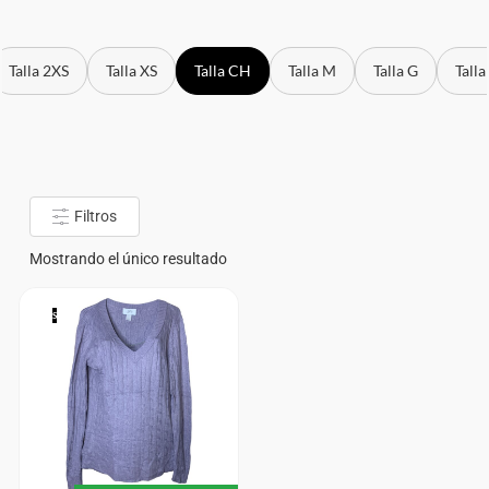
Talla 2XS
Talla XS
Talla CH
Talla M
Talla G
Talla
Filtros
Mostrando el único resultado
S