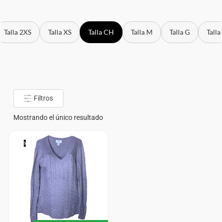
Talla 2XS
Talla XS
Talla CH
Talla M
Talla G
Talla
Filtros
Mostrando el único resultado
S