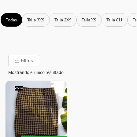
Todas
Talla 3XS
Talla 2XS
Talla XS
Talla CH
Ta
Filtros
Mostrando el único resultado
XXXS/0