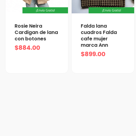
¡Envío Gratis!
¡Envío Gratis!
Rosie Neira
Falda lana
Cardigan de lana
cuadros Falda
con botones
cafe mujer
marca Ann
$
884.00
$
899.00