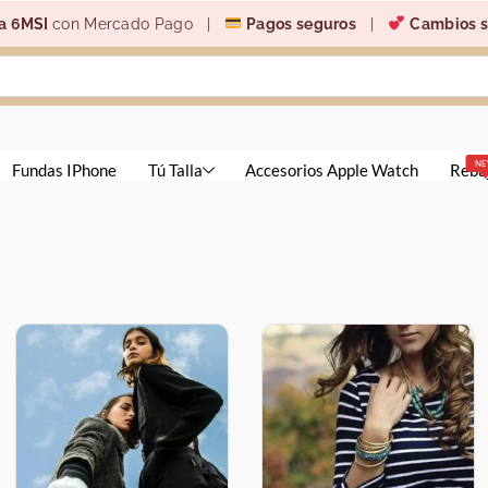
a 6MSI
con Mercado Pago |
Pagos seguros
|
Cambios s
N
Fundas IPhone
Tú Talla
Accesorios Apple Watch
Reba