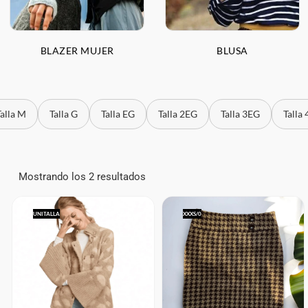
BLAZER MUJER
BLUSA
Talla M
Talla G
Talla EG
Talla 2EG
Talla 3EG
Talla
Mostrando los 2 resultados
UNITALLA
XXXS/0