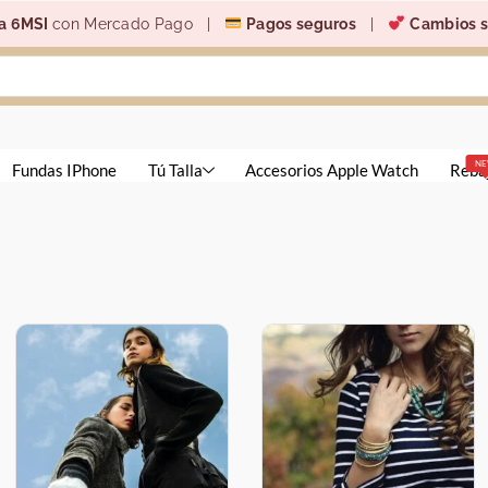
a 6MSI
con Mercado Pago |
Pagos seguros
|
Cambios s
N
Fundas IPhone
Tú Talla
Accesorios Apple Watch
Reba