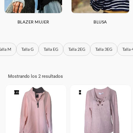
BLAZER MUJER
BLUSA
Talla M
Talla G
Talla EG
Talla 2EG
Talla 3EG
Talla
Mostrando los 2 resultados
L (G)
M