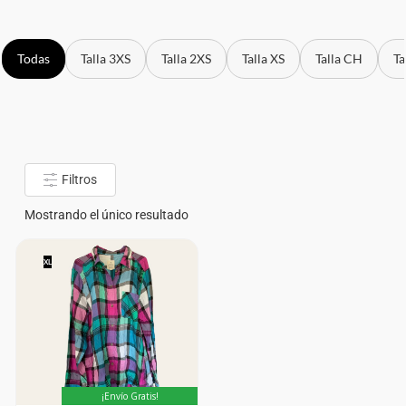
Todas
Talla 3XS
Talla 2XS
Talla XS
Talla CH
Ta
Filtros
Mostrando el único resultado
XL
¡Envío Gratis!