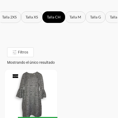
Talla 2XS
Talla XS
Talla CH
Talla M
Talla G
Talla
Filtros
Mostrando el único resultado
S (CH)