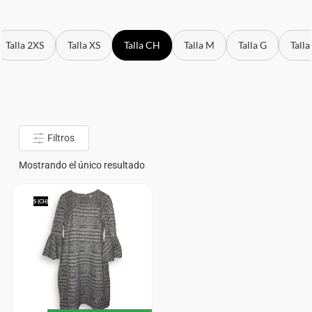
Talla 2XS
Talla XS
Talla CH
Talla M
Talla G
Talla
Filtros
Mostrando el único resultado
S (CH)