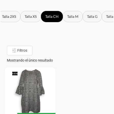
Talla 2XS
Talla XS
Talla CH
Talla M
Talla G
Talla
Filtros
Mostrando el único resultado
S (CH)