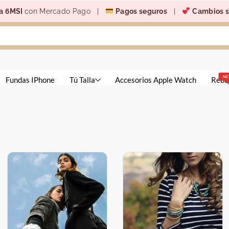
a 6MSI
con Mercado Pago |
Pagos seguros
|
Cambios s
N
Fundas IPhone
Tú Talla
Accesorios Apple Watch
Reba