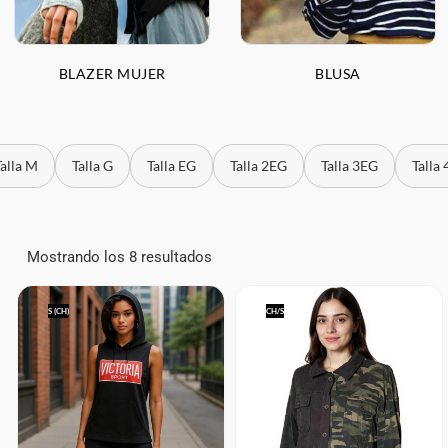
BLAZER MUJER
BLUSA
Talla M
Talla G
Talla EG
Talla 2EG
Talla 3EG
Talla
Mostrando los 8 resultados
S (CH)
CH/S