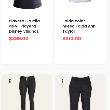
Playera Cruella
Falda color
de vil Playera
hueso Falda Ann
Disney villanos
Taylor
$
399.00
$
313.00
M
S