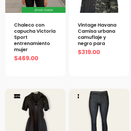
¡Envío Gratis!
Chaleco con
Vintage Havana
capucha Victoria
Camisa urbana
Sport
camuflaje y
entrenamiento
negro para
mujer
$
319.00
$
469.00
S (CH)
S