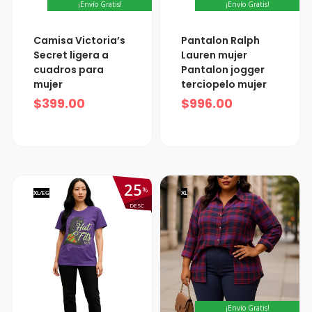
¡Envío Gratis!
¡Envío Gratis!
Camisa Victoria’s
Pantalon Ralph
Secret ligera a
Lauren mujer
cuadros para
Pantalon jogger
mujer
terciopelo mujer
$
399.00
$
996.00
25
%
XL/EG
XL
DESC
¡Envío Gratis!