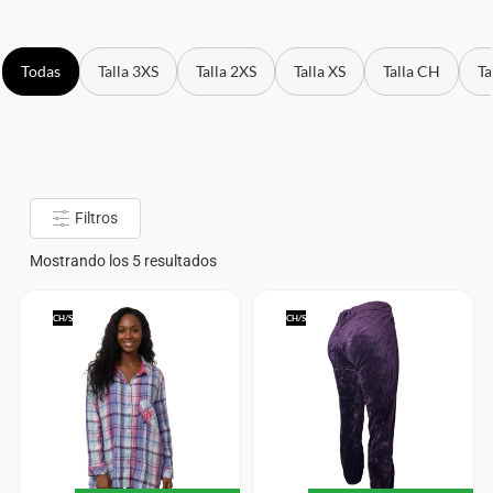
Todas
Talla 3XS
Talla 2XS
Talla XS
Talla CH
Ta
Filtros
Mostrando los 5 resultados
CH/S
CH/S