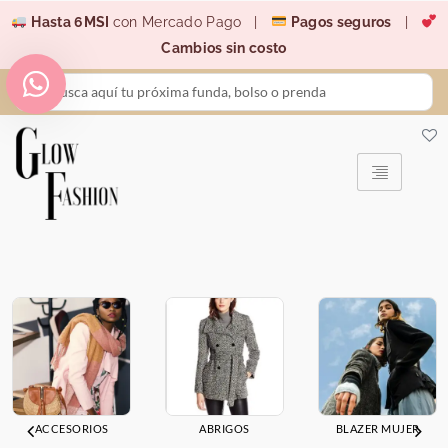
Ir
Hasta 6MSI
con Mercado Pago |
Pagos seguros
|
al
Cambios sin costo
contenido
Search
...
ACCESORIOS
ABRIGOS
BLAZER MUJER