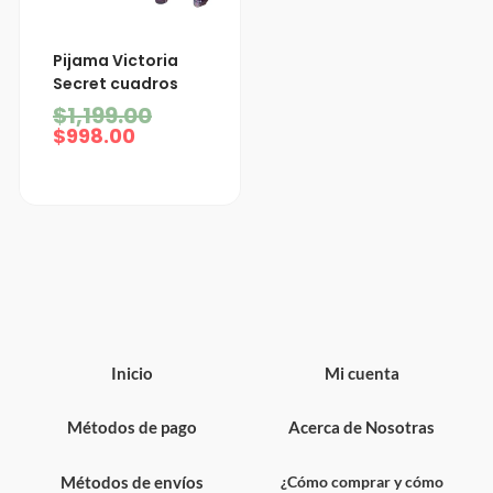
El
El
Pijama Victoria
precio
precio
Secret cuadros
actual
original
$
1,199.00
es:
era:
$998.00.
$1,199.00.
$
998.00
Inicio
Mi cuenta
Métodos de pago
Acerca de Nosotras
Métodos de envíos
¿Cómo comprar y cómo