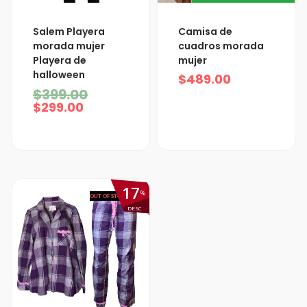
El
El
Salem Playera
Camisa de
precio
precio
morada mujer
cuadros morada
actual
original
Playera de
mujer
es:
era:
halloween
$299.00.
$399.00.
$
489.00
$
399.00
$
299.00
17
%
OUT OF STOCK
DESC