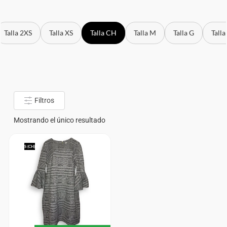
Talla 2XS
Talla XS
Talla CH
Talla M
Talla G
Talla
Filtros
Mostrando el único resultado
S (CH)