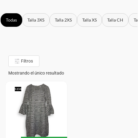
Todas
Talla 3XS
Talla 2XS
Talla XS
Talla CH
Ta
Filtros
Mostrando el único resultado
S (CH)