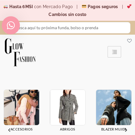
Ir
Hasta 6MSI
con Mercado Pago |
Pagos seguros
|
al
Cambios sin costo
contenido
Search
...
ACCESORIOS
ABRIGOS
BLAZER MUJER