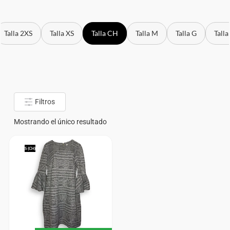
Talla 2XS
Talla XS
Talla CH
Talla M
Talla G
Talla
Filtros
Mostrando el único resultado
S (CH)