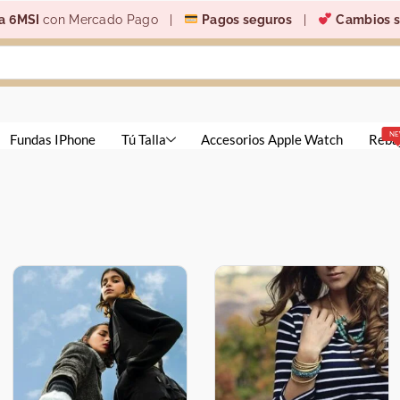
a 6MSI
con Mercado Pago |
Pagos seguros
|
Cambios s
N
Fundas IPhone
Tú Talla
Accesorios Apple Watch
Reba