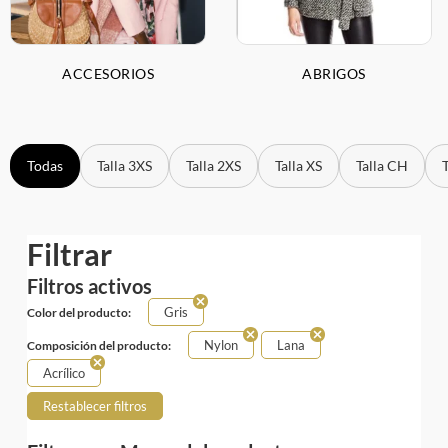
ACCESORIOS
ABRIGOS
Todas
Talla 3XS
Talla 2XS
Talla XS
Talla CH
Filtrar
Filtros activos
Gris
Color del producto:
Nylon
Lana
Composición del producto:
Acrílico
Restablecer filtros