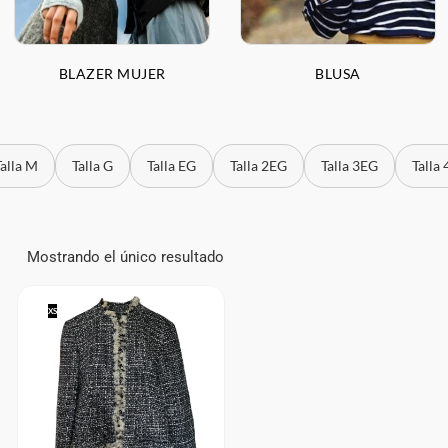
BLAZER MUJER
BLUSA
Talla M
Talla G
Talla EG
Talla 2EG
Talla 3EG
Talla
Mostrando el único resultado
XS