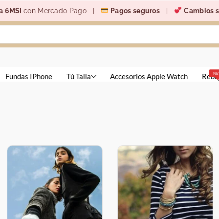
a 6MSI
con Mercado Pago |
Pagos seguros
|
Cambios s
N
Fundas IPhone
Tú Talla
Accesorios Apple Watch
Reba