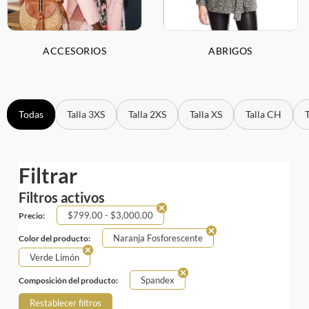
ACCESORIOS
ABRIGOS
Todas
Talla 3XS
Talla 2XS
Talla XS
Talla CH
Filtrar
Filtros activos
$
799.00
-
$
3,000.00
Precio:
Naranja Fosforescente
Color del producto:
Verde Limón
Spandex
Composición del producto:
Restablecer filtros