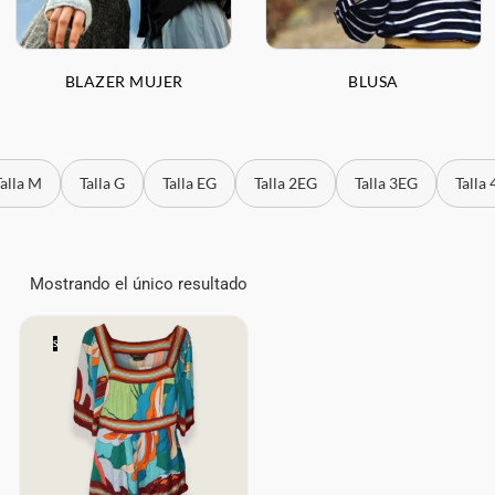
BLAZER MUJER
BLUSA
Talla M
Talla G
Talla EG
Talla 2EG
Talla 3EG
Talla
Mostrando el único resultado
S