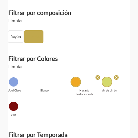
Filtrar por composición
Limpiar
Rayón
Spandex
Filtrar por Colores
Limpiar
Azul Claro
Blanco
Naranja
Verde Limón
Fosforescente
Vino
Filtrar por Temporada