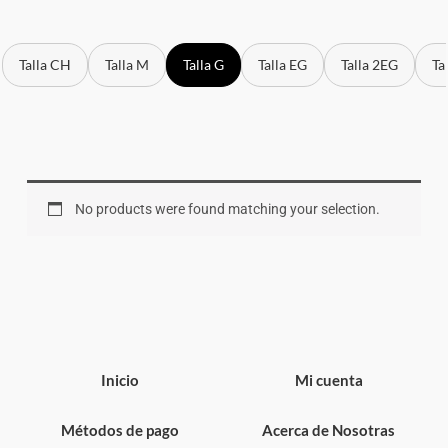
Talla CH
Talla M
Talla G
Talla EG
Talla 2EG
Ta
No products were found matching your selection.
Inicio
Mi cuenta
Métodos de pago
Acerca de Nosotras