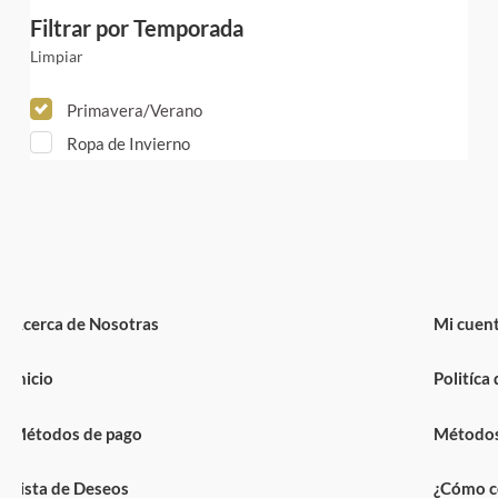
Filtrar por Temporada
Limpiar
Primavera/Verano
Ropa de Invierno
cerca de Nosotras
Mi cuenta
nicio
Politíca de
étodos de pago
Métodos de
ista de Deseos
¿Cómo comp