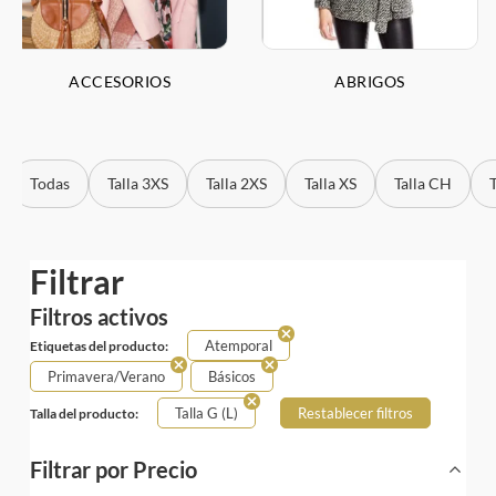
ACCESORIOS
ABRIGOS
Todas
Talla 3XS
Talla 2XS
Talla XS
Talla CH
Tall
Filtrar
Filtros activos
Atemporal
Etiquetas del producto:
Primavera/Verano
Básicos
Talla G (L)
Restablecer filtros
Talla del producto:
Filtrar por Precio