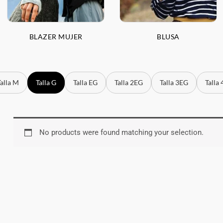
BLAZER MUJER
BLUSA
a M
Talla G
Talla EG
Talla 2EG
Talla 3EG
Talla 4E
No products were found matching your selection.