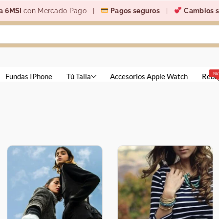
6MSI
con Mercado Pago |
Pagos seguros
|
Cambios sin 
NEW
undas IPhone
Tú Talla
Accesorios Apple Watch
Rebajas